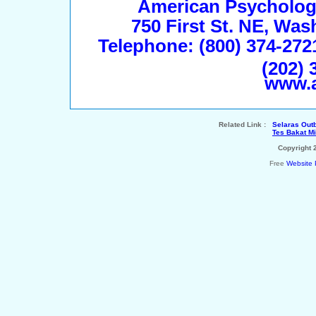
American Psychologi
750 First St. NE, Wa
Telephone: (800) 374-272
(202) 
www.
Related Link :
Selaras Out
Tes Bakat Mi
Copyright
Free
Website 